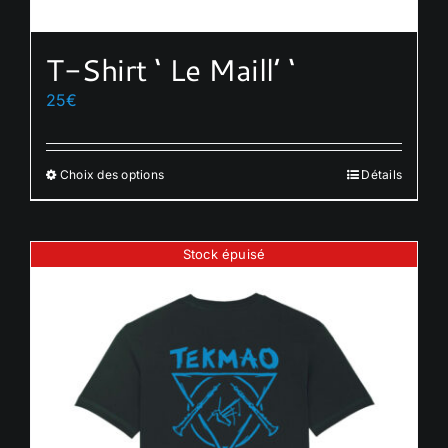
T-Shirt ‘ Le Maill’ ‘
25
€
Choix des options
Détails
Ce
produit
a
Stock épuisé
plusieurs
variations.
Les
options
peuvent
être
choisies