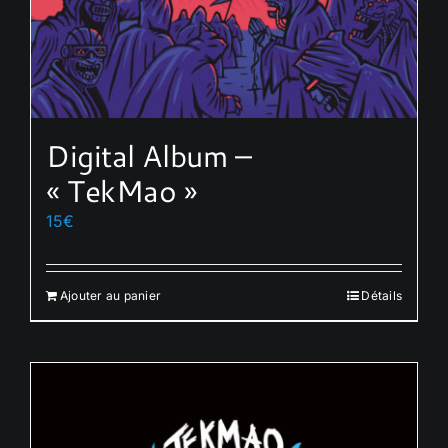
du
produit
Digital Album –
« TekMao »
15
€
Ajouter au panier
Détails