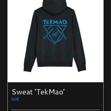
Sweat ‘TekMao’
50
€