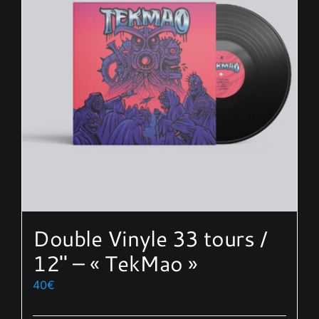
options
peuvent
être
choisies
sur
la
page
du
produit
Double Vinyle 33 tours /
12″ – « TekMao »
40
€