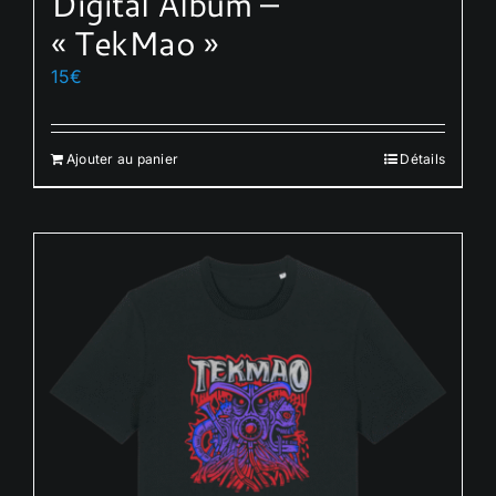
Digital Album –
« TekMao »
15
€
Ajouter au panier
Détails