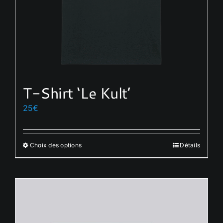
T-Shirt ‘Le Kult’
25
€
Choix des options
Détails
Ce
produit
a
plusieurs
variations.
Les