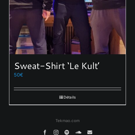
Sweat-Shirt ‘Le Kult’
50
€
Détails
Tekmao.com
Facebook
Instagram
Spotify
SoundCloud
Email