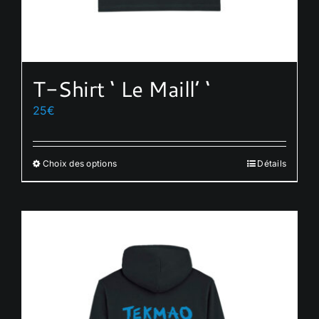
T-Shirt ‘ Le Maill’ ‘
25
€
Choix des options
Détails
Ce
produit
a
plusieurs
variations.
Les
options
peuvent