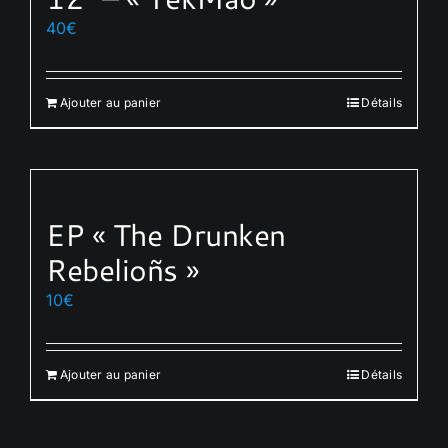
peuvent
40
€
être
choisies
sur
Ajouter au panier
Détails
la
page
du
produit
EP « The Drunken
Rebelioñs »
10
€
Ajouter au panier
Détails