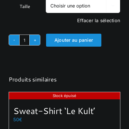
Taille

Français
Effacer la sélection
Ajouter au panier
quantité
de
T-
Shirt
'TekMao'
Produits similaires
Stock épuisé
Sweat-Shirt ‘Le Kult’
50
€