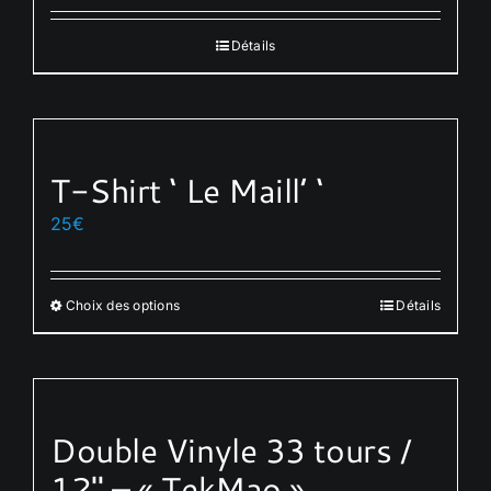
Détails
T-Shirt ‘ Le Maill’ ‘
25
€
Choix des options
Détails
Ce
produit
a
plusieurs
variations.
Double Vinyle 33 tours /
Les
12″ – « TekMao »
options