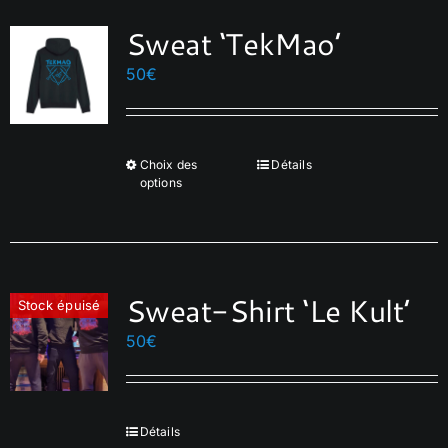
Sweat ‘TekMao’
50
€
Choix des
Détails
Ce
options
produit
a
plusieurs
variations.
Sweat-Shirt ‘Le Kult’
Les
Stock épuisé
options
50
€
peuvent
être
choisies
Détails
sur