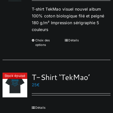
être
choisies
T-shirt TekMao visuel nouvel album
sur
100% coton biologique filé et peigné
la
180 g/m² Impression sérigraphie 5
page
couleurs
du
Choix des
Détails
Ce
produit
options
produit
a
plusieurs
variations.
T-Shirt ‘TekMao’
Les
Stock épuisé
options
25
€
peuvent
être
choisies
Détails
sur