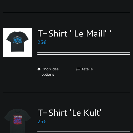
la
page
du
produit
T-Shirt ‘ Le Maill’ ‘
25
€
Choix des
Détails
Ce
options
produit
a
plusieurs
variations.
T-Shirt ‘Le Kult’
Les
options
25
€
peuvent