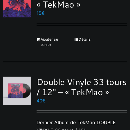
« TekMao »
15
€
Ajouter au
Détails
panier
Double Vinyle 33 tours
/ 12″ – « TekMao »
40
€
Dernier Album de TekMao DOUBLE