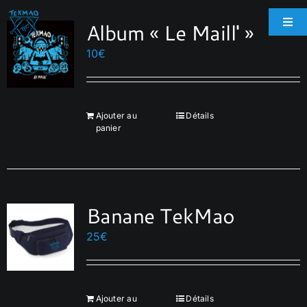
Passer
Album « Le Maill' »
au
Togg
Navi
contenu
10
€
Accueil
Boutique
Ajouter au
Détails
panier
Biographie
Galerie
Banane TekMao
25
€
Espace Pro
Contact
Ajouter au
Détails