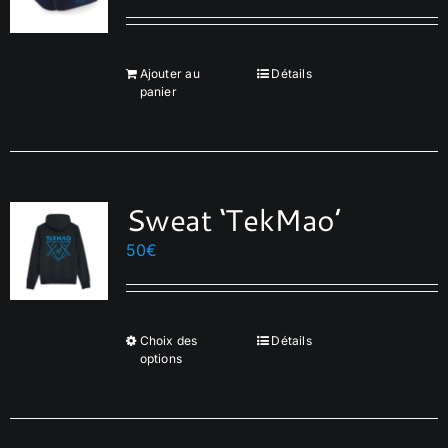
Ajouter au
Détails
panier
Sweat ‘TekMao’
50
€
Choix des
Détails
Ce
options
produit
a
plusieurs