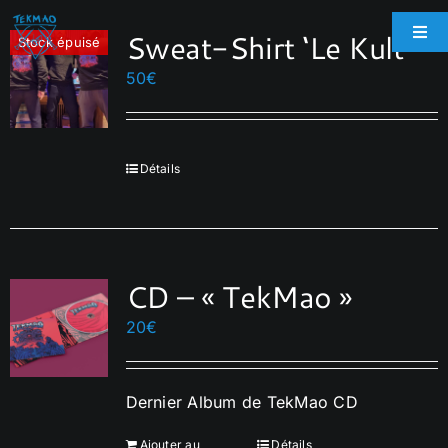
Passer
Sweat-Shirt ‘Le Kult’
au
Togg
Stock épuisé
Navi
contenu
50
€
Accueil
Boutique
Détails
Biographie
CD – « TekMao »
Galerie
20
€
Espace Pro
Dernier Album de TekMao CD
Contact
Ajouter au
Détails