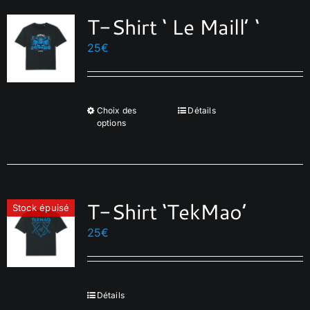
variations.
T-Shirt ‘ Le Maill’ ‘
Les
options
25
€
peuvent
être
choisies
Choix des
Détails
Ce
sur
options
produit
la
a
page
plusieurs
du
variations.
produit
T-Shirt ‘TekMao’
Les
Stock épuisé
options
25
€
peuvent
être
choisies
Détails
sur