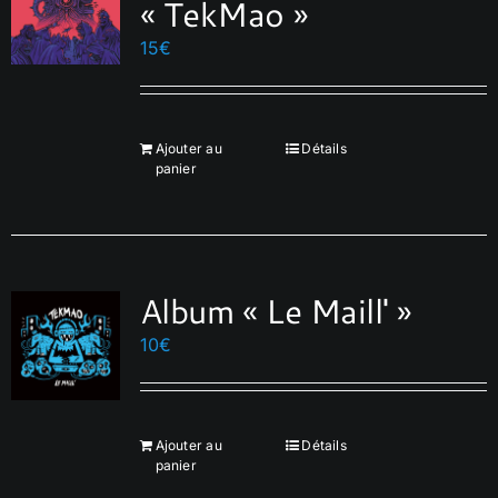
« TekMao »
peuvent
15
€
être
choisies
sur
la
Ajouter au
Détails
panier
page
du
produit
Album « Le Maill' »
10
€
Ajouter au
Détails
panier