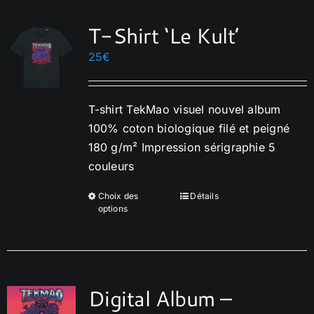
T-Shirt ‘Le Kult’
25
€
T-shirt TekMao visuel nouvel album
100% coton biologique filé et peigné
180 g/m² Impression sérigraphie 5
couleurs
Choix des
Détails
Ce
options
produit
a
plusieurs
variations.
Digital Album –
Les
options