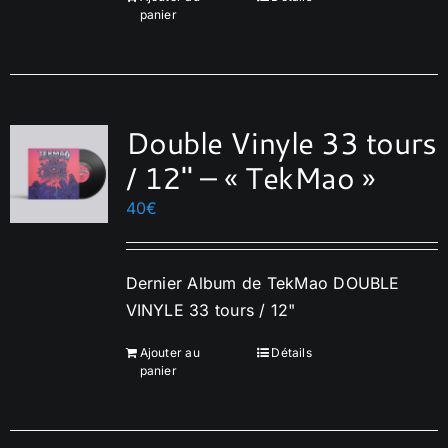
panier
Français
Double Vinyle 33 tours
/ 12″ – « TekMao »
40
€
Dernier Album de TekMao DOUBLE
VINYLE 33 tours / 12"
Ajouter au
Détails
panier