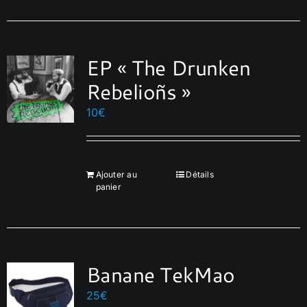
EP « The Drunken
Rebelioñs »
10
€
Ajouter au
Détails
panier
Banane TekMao
25
€