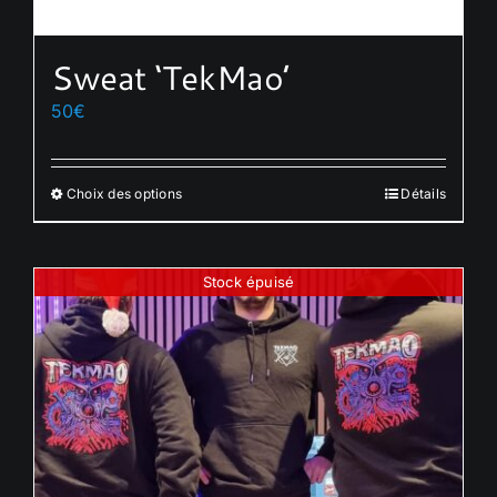
Sweat ‘TekMao’
50
€
Choix des options
Détails
Ce
produit
a
Stock épuisé
plusieurs
variations.
Les
options
peuvent
être
choisies