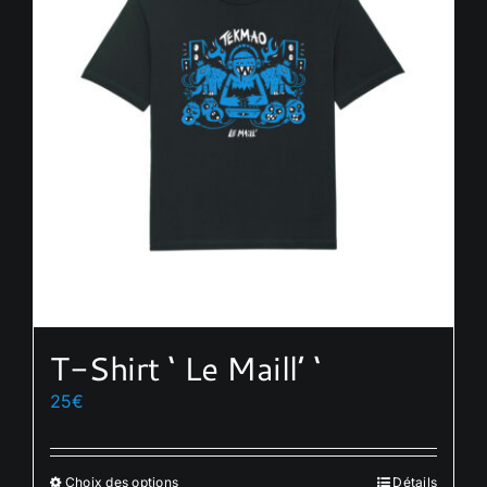
T-Shirt ‘ Le Maill’ ‘
25
€
Choix des options
Détails
Ce