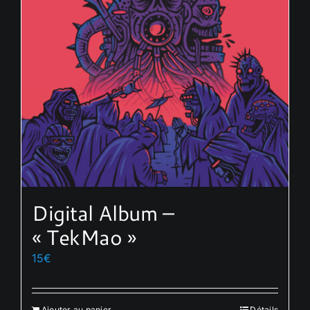
Digital Album –
« TekMao »
15
€
Ajouter au panier
Détails