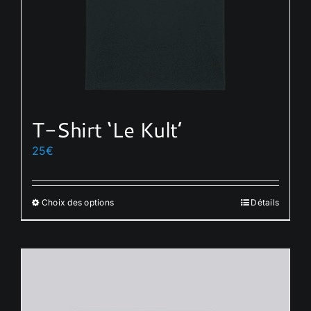
T-Shirt ‘Le Kult’
25
€
Choix des options
Détails
Ce
produit
a
plusieurs
variations.
Les