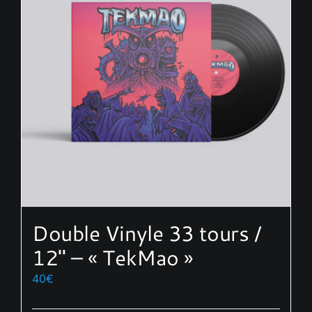
options
peuvent
être
choisies
sur
la
page
du
produit
Double Vinyle 33 tours /
12″ – « TekMao »
40
€