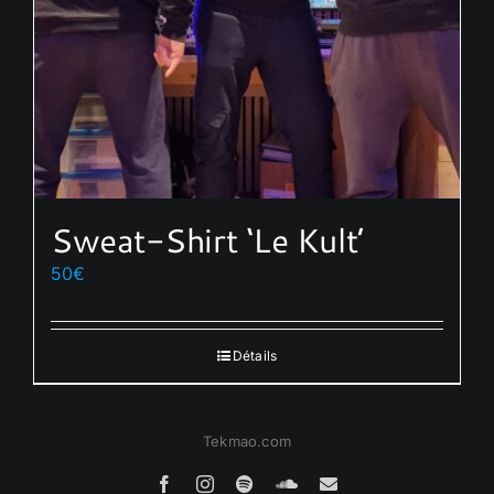
sur
la
page
du
produit
Sweat-Shirt ‘Le Kult’
50
€
Détails
Tekmao.com
Facebook
Instagram
Spotify
SoundCloud
Email