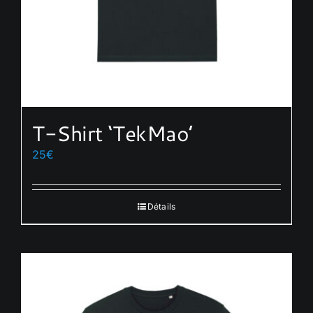
T-Shirt ‘TekMao’
25
€
Détails