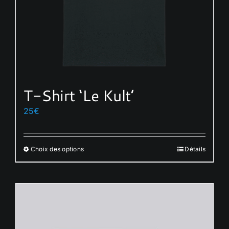
T-Shirt ‘Le Kult’
25
€
Choix des options
Détails
Ce
produit
a
plusieurs
variations.
Les