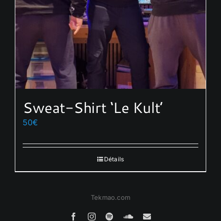
Sweat-Shirt ‘Le Kult’
50
€
Détails
Tekmao.com
Facebook
Instagram
Spotify
SoundCloud
Email