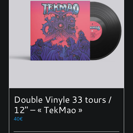
options
peuvent
être
choisies
sur
la
page
du
produit
Double Vinyle 33 tours /
12″ – « TekMao »
40
€