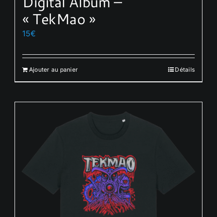
Digital Album –
« TekMao »
15
€
Ajouter au panier
Détails