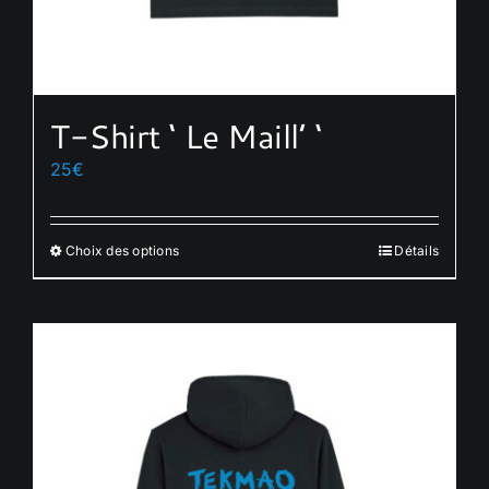
T-Shirt ‘ Le Maill’ ‘
25
€
Choix des options
Détails
Ce
produit
a
plusieurs
variations.
Les
options
peuvent