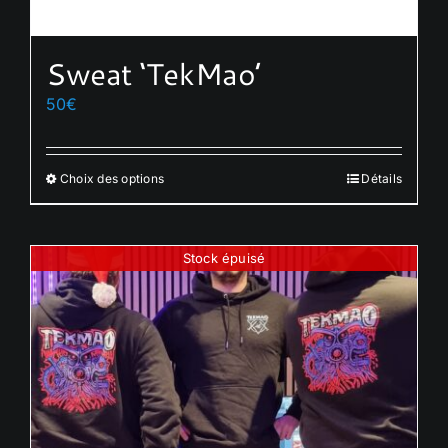
Sweat ‘TekMao’
50
€
Choix des options
Détails
Ce
produit
a
Stock épuisé
plusieurs
variations.
Les
options
peuvent
être
choisies