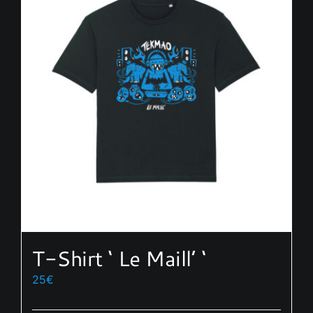
T-Shirt ‘ Le Maill’ ‘
25
€