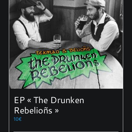
EP « The Drunken
Rebelioñs »
10
€