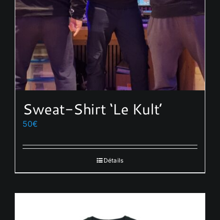
sur
la
page
du
produit
Sweat-Shirt ‘Le Kult’
50
€
Détails