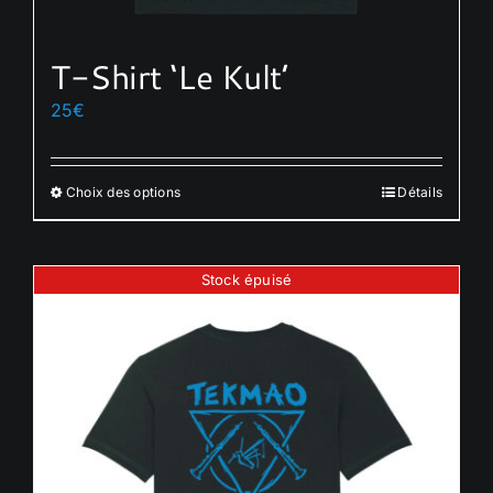
T-Shirt ‘Le Kult’
25
€
Choix des options
Détails
Ce
produit
a
Stock épuisé
plusieurs
variations.
Les
options
peuvent
être
choisies