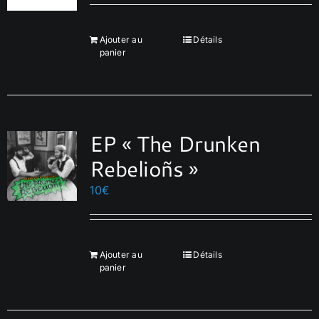
être
choisies
Ajouter au
Détails
sur
panier
la
page
du
produit
EP « The Drunken
Rebelioñs »
10
€
Ajouter au
Détails
panier