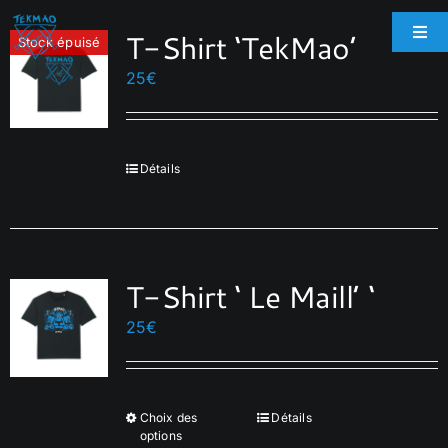
Passer
T-Shirt ‘TekMao’
au
Togg
Stock épuisé
Navi
contenu
25
€
Accueil
Boutique
Détails
Biographie
T-Shirt ‘ Le Maill’ ‘
Galerie
25
€
Espace Pro
Choix des
Détails
Ce
Contact
options