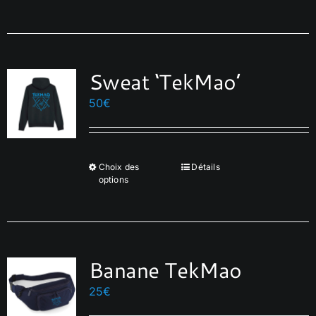
produit
a
Français
plusieurs
variations.
Sweat ‘TekMao’
Les
options
50
€
peuvent
être
choisies
Choix des
Détails
Ce
sur
options
produit
la
a
page
plusieurs
du
variations.
produit
Banane TekMao
Les
options
25
€
peuvent