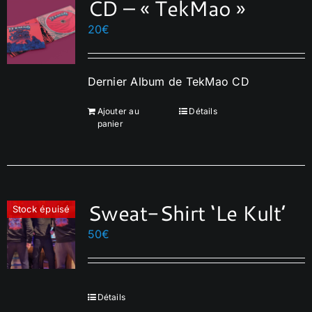
CD – « TekMao »
20
€
Dernier Album de TekMao CD
Ajouter au
Détails
panier
Sweat-Shirt ‘Le Kult’
Stock épuisé
50
€
Détails