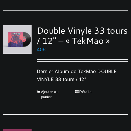
a
plusieurs
variations.
Double Vinyle 33 tours
Les
options
/ 12″ – « TekMao »
peuvent
40
€
être
choisies
sur
Dernier Album de TekMao DOUBLE
la
VINYLE 33 tours / 12"
page
du
Ajouter au
Détails
panier
produit