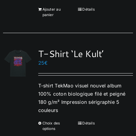
Ajouter au
Détails
panier
T-Shirt ‘Le Kult’
25
€
T-shirt TekMao visuel nouvel album
100% coton biologique filé et peigné
180 g/m² Impression sérigraphie 5
couleurs
Choix des
Détails
Ce
options
produit