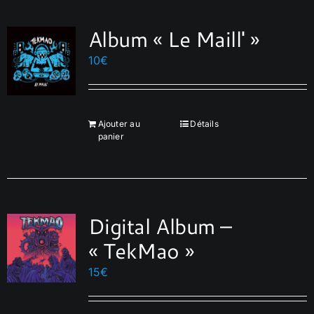
Album « Le Maill' »
10
€
Ajouter au
Détails
panier
Digital Album –
« TekMao »
15
€