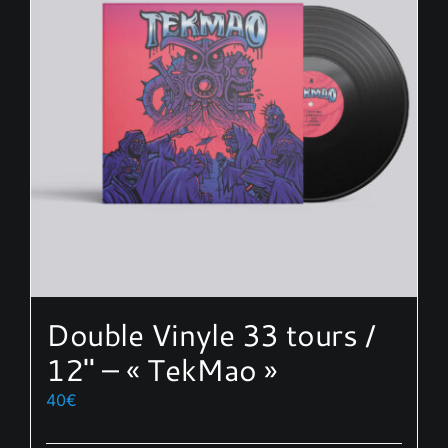
options
peuvent
être
choisies
sur
la
page
du
produit
Double Vinyle 33 tours /
12″ – « TekMao »
40
€