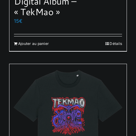
Digital Album –
« TekMao »
15
€
Ajouter au panier
Détails