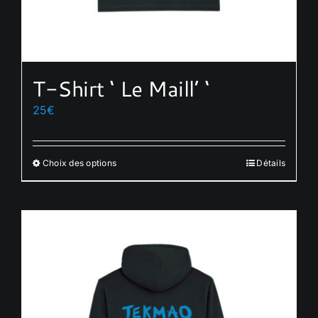
T-Shirt ‘ Le Maill’ ‘
25
€
Choix des options
Détails
Ce
produit
a
plusieurs
variations.
Les
options
peuvent