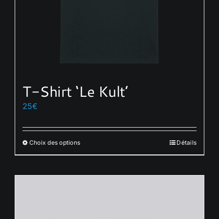
T-Shirt ‘Le Kult’
25
€
Choix des options
Détails
Ce
produit
a
plusieurs
variations.
Les