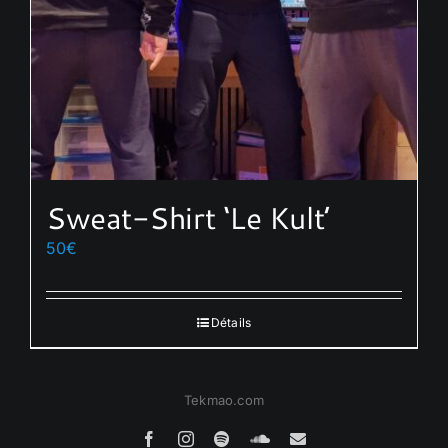
Sweat-Shirt ‘Le Kult’
50
€
Détails
Tekmao.com
Facebook
Instagram
Spotify
SoundCloud
Email