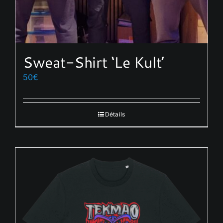
produit
Sweat-Shirt ‘Le Kult’
50
€
Détails