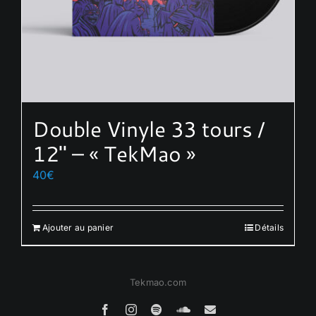
Double Vinyle 33 tours /
12″ – « TekMao »
40
€
Ajouter au panier
Détails
Tekmao.com
Facebook
Instagram
Spotify
SoundCloud
Email