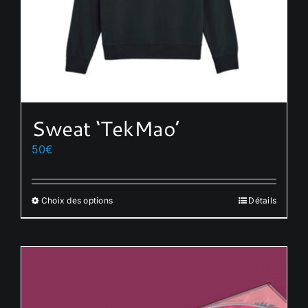
Sweat ‘TekMao’
50
€
Choix des options
Détails
Ce
produit
a
plusieurs
variations.
Les