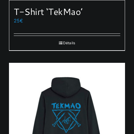
T-Shirt ‘TekMao’
25
€
Détails