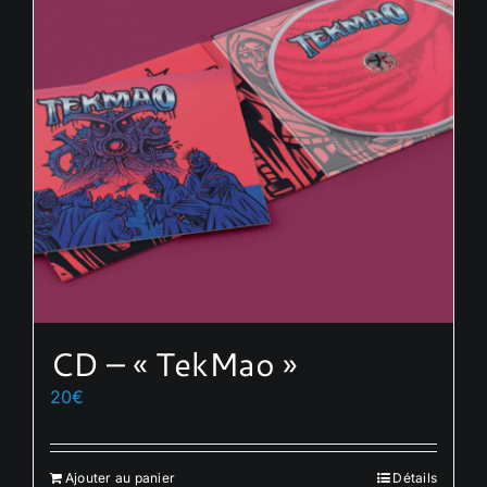
options
peuvent
être
choisies
sur
la
page
du
produit
CD – « TekMao »
20
€
Ajouter au panier
Détails