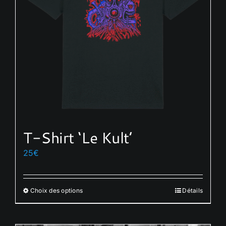
T-Shirt ‘Le Kult’
25
€
Choix des options
Détails
Ce
produit
a