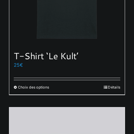
T-Shirt ‘Le Kult’
25
€
Choix des options
Détails
Ce
produit
a
plusieurs
variations.
Les