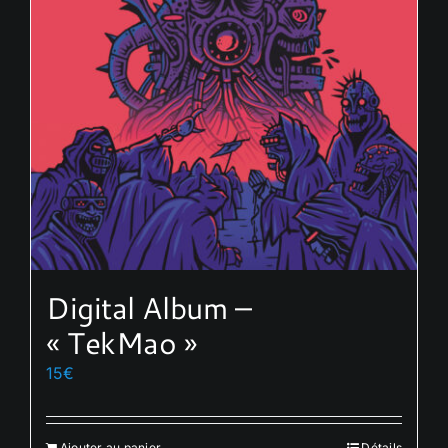
Digital Album –
« TekMao »
15
€
Ajouter au panier
Détails