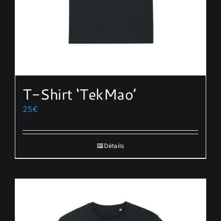
T-Shirt ‘TekMao’
25
€
Détails