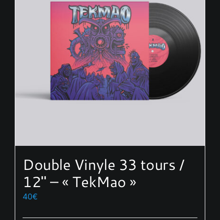
options
peuvent
être
choisies
sur
la
page
du
produit
Double Vinyle 33 tours /
12″ – « TekMao »
40
€