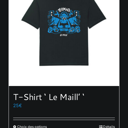
T-Shirt ‘ Le Maill’ ‘
25
€
Choix des options
Détails
Ce