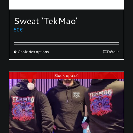
Sweat ‘TekMao’
50
€
Choix des options
Détails
Ce
produit
a
Stock épuisé
plusieurs
variations.
Les
options
peuvent
être
choisies