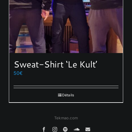
sur
la
page
du
produit
Sweat-Shirt ‘Le Kult’
50
€
Détails
Tekmao.com
Facebook
Instagram
Spotify
SoundCloud
Email