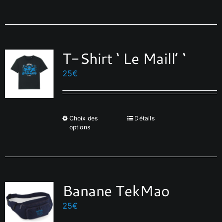
T-Shirt ‘ Le Maill’ ‘
25
€
Choix des
Détails
Ce
options
produit
a
plusieurs
variations.
Banane TekMao
Les
options
25
€
peuvent