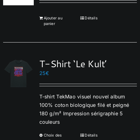
être
choisies
Ajouter au
Détails
sur
panier
la
page
du
produit
T-Shirt ‘Le Kult’
25
€
T-shirt TekMao visuel nouvel album
100% coton biologique filé et peigné
180 g/m² Impression sérigraphie 5
couleurs
Choix des
Détails
Ce