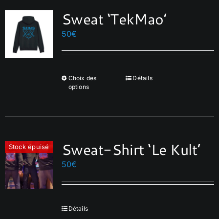
Sweat ‘TekMao’
50
€
Choix des
Détails
Ce
options
produit
a
plusieurs
variations.
Sweat-Shirt ‘Le Kult’
Les
Stock épuisé
options
50
€
peuvent
être
choisies
Détails
sur