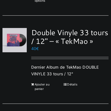
options
produit
a
plusieurs
variations.
Double Vinyle 33 tours
Les
options
/ 12″ – « TekMao »
peuvent
40
€
être
choisies
sur
Dernier Album de TekMao DOUBLE
la
VINYLE 33 tours / 12"
page
du
Ajouter au
Détails
panier
produit