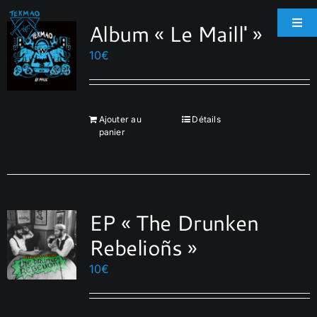
Passer
Album « Le Maill' »
au
Togg
Navi
contenu
10
€
Accueil
Boutique
Ajouter au
Détails
panier
Biographie
Galerie
EP « The Drunken
Rebelioñs »
Espace Pro
10
€
Contact