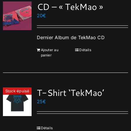
CD – « TekMao »
20
€
Dernier Album de TekMao CD
Ajouter au
Détails
panier
T-Shirt ‘TekMao’
Stock épuisé
25
€
Détails