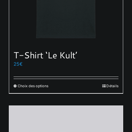
T-Shirt ‘Le Kult’
25
€
Choix des options
Détails
Ce
produit
a
plusieurs
variations.
Les