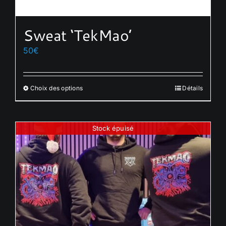
Sweat ‘TekMao’
50
€
Choix des options
Détails
Ce
produit
a
Stock épuisé
plusieurs
variations.
Les
options
peuvent
être
choisies