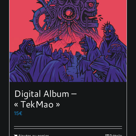
Digital Album –
« TekMao »
15
€
Ajouter au panier
Détails