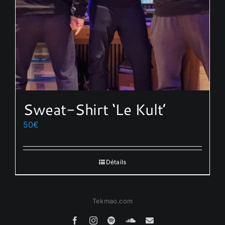
sur
la
page
du
produit
Sweat-Shirt ‘Le Kult’
50
€
Détails
Tekmao.com
Facebook
Instagram
Spotify
SoundCloud
Email