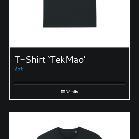
T-Shirt ‘TekMao’
25
€
Détails