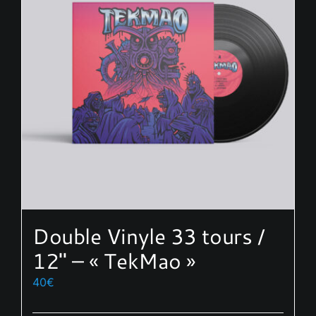
options
peuvent
être
choisies
sur
la
page
du
produit
Double Vinyle 33 tours /
12″ – « TekMao »
40
€