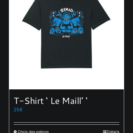
T-Shirt ‘ Le Maill’ ‘
25
€
Choix des options
Détails
Ce