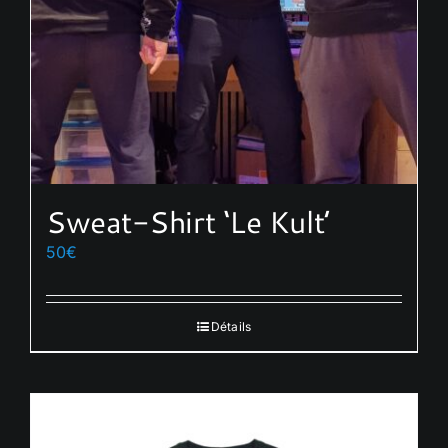
sur
la
page
du
produit
Sweat-Shirt ‘Le Kult’
50
€
Détails