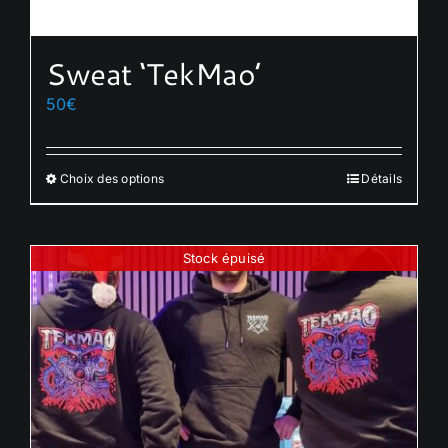
Sweat ‘TekMao’
50
€
Choix des options
Détails
Ce
produit
a
Stock épuisé
plusieurs
variations.
Les
options
peuvent
être
choisies