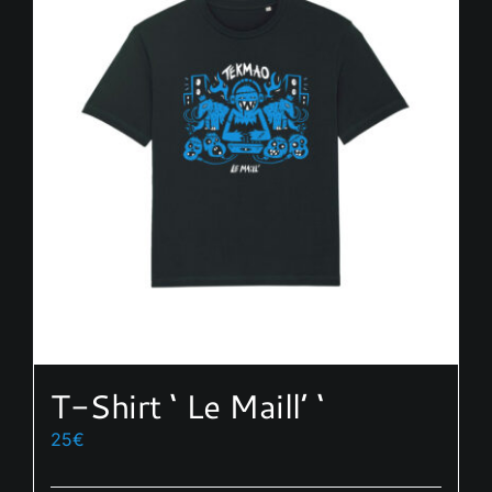
T-Shirt ‘ Le Maill’ ‘
25
€