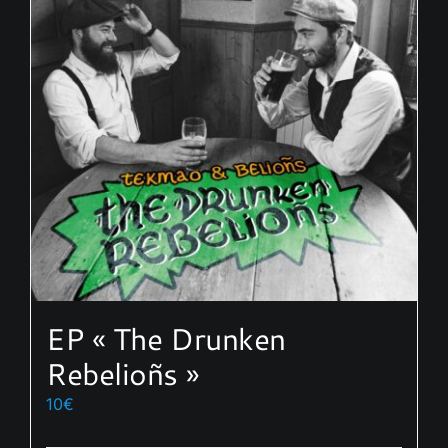
EP « The Drunken
Rebelioñs »
10
€