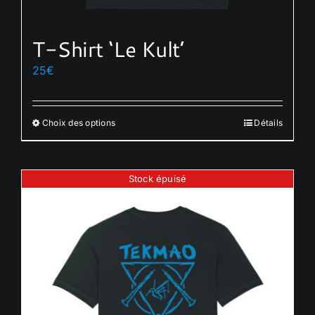
T-Shirt ‘Le Kult’
25
€
Choix des options
Détails
Ce
produit
a
Stock épuisé
plusieurs
variations.
Les
options
peuvent
être
choisies