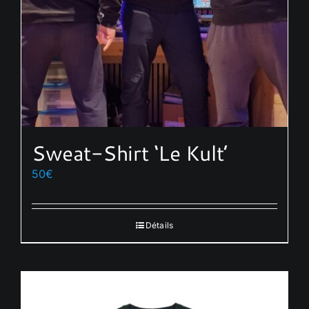
sur
la
page
du
produit
Sweat-Shirt ‘Le Kult’
50
€
Détails