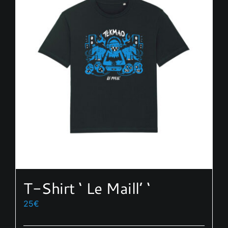
T-Shirt ‘ Le Maill’ ‘
25
€