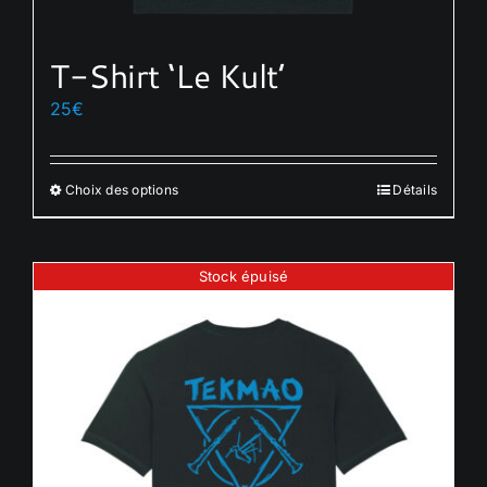
T-Shirt ‘Le Kult’
25
€
Choix des options
Détails
Ce
produit
a
Stock épuisé
plusieurs
variations.
Les
options
peuvent
être
choisies