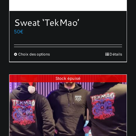
Sweat ‘TekMao’
50
€
Choix des options
Détails
Ce
produit
a
Stock épuisé
plusieurs
variations.
Les
options
peuvent
être
choisies