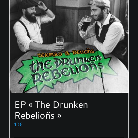
EP « The Drunken
Rebelioñs »
10
€